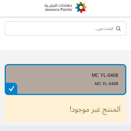
Skip
to
Content
البحث عن...
MC YL-0408
MC YL-0408
المنتج غير موجود!