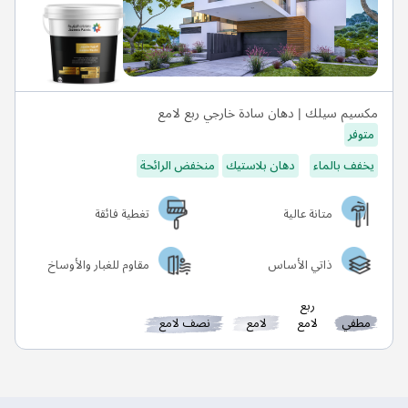
مكسيم سيلك | دهان سادة خارجي ربع لامع
متوفر
يخفف بالماء
دهان بلاستيك
منخفض الرائحة
متانة عالية
تغطية فائقة
ذاتي الأساس
مقاوم للغبار والأوساخ
ربع
مطفي
لامع
لامع
نصف لامع