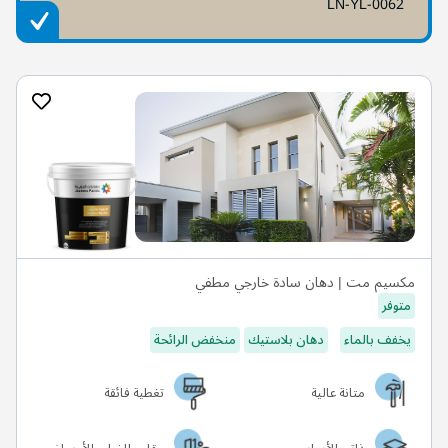
LN-YL-0062
مكسيم مت | دهان سادة خارجي مطفي
متوفر
يخفف بالماء
دهان بلاستيك
منخفض الرائحة
متانة عالية
تغطية فائقة