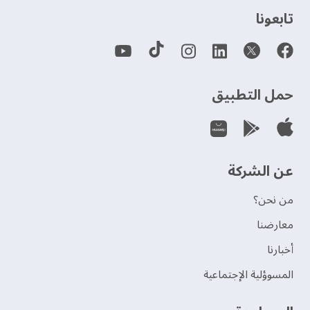
‫تابعونا‬
حمل التطبيق
عن الشركة
من نحن؟
‫معارضنا‬
‫أخبارنا‬
المسوؤلية الإجتماعية