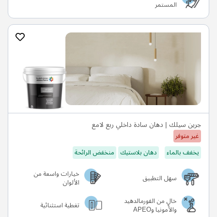
المستمر
جرين سيلك | دهان سادة داخلي ربع لامع
غير متوفر
يخفف بالماء
دهان بلاستيك
منخفض الرائحة
خيارات واسعة من
سهل التطبيق
الألوان
خالٍ من الفورمالدهيد
تغطية استثنائية
والأمونيا وAPEO