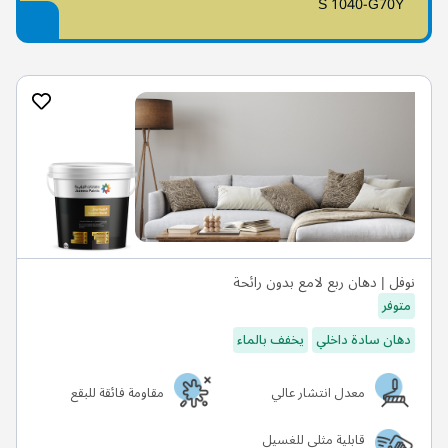
S 1040-G70Y
نوفل | دهان ربع لامع بدون رائحة
متوفر
دهان سادة داخلي
يخفف بالماء
معدل انتشار عالي
مقاومة فائقة للبقع
قابلية مثلى للغسيل