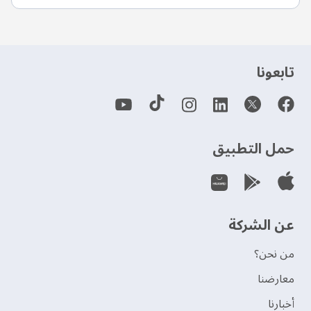
‫تابعونا‬
حمل التطبيق
عن الشركة
من نحن؟
‫معارضنا‬
‫أخبارنا‬