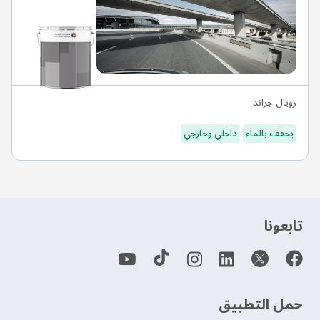
رويال جراند
يخفف بالماء
داخلي وخارجي
‫تابعونا‬
حمل التطبيق