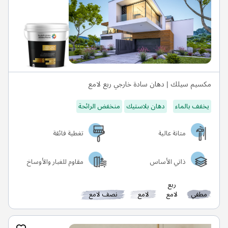
مكسيم سيلك | دهان سادة خارجي ربع لامع
يخفف بالماء
دهان بلاستيك
منخفض الرائحة
متانة عالية
تغطية فائقة
ذاتي الأساس
مقاوم للغبار والأوساخ
ربع
مطفي
لامع
لامع
نصف لامع