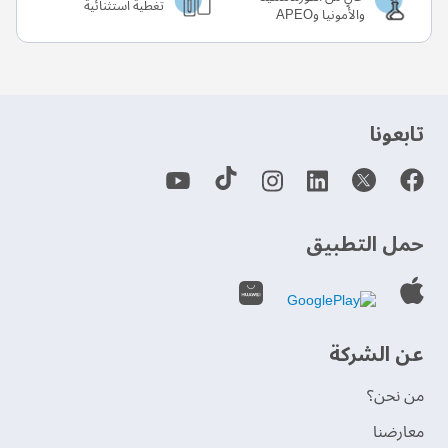
تغطية استثنائية
والأمونيا وAPEO
‫تابعونا‬
حمل التطبيق
عن الشركة
من نحن؟
‫معارضنا‬