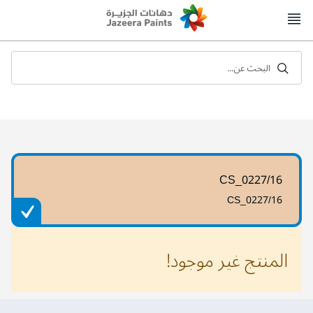
Skip
to
Content
البحث عن...
CS_0227/16
CS_0227/16
المنتج غير موجود!