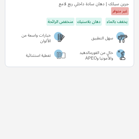
جرين سيلك | دهان سادة داخلي ربع لامع
غير متوفر
يخفف بالماء
دهان بلاستيك
منخفض الرائحة
خيارات واسعة من
سهل التطبيق
الألوان
خالٍ من الفورمالدهيد
تغطية استثنائية
والأمونيا وAPEO