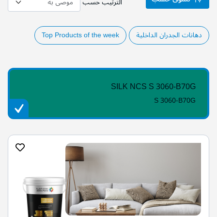
الترتيب حسب
دهانات الجدران الداخلية
Top Products of the week
SILK NCS S 3060-B70G
S 3060-B70G