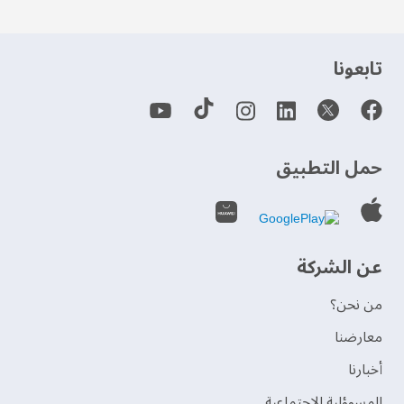
‫تابعونا‬
حمل التطبيق
عن الشركة
من نحن؟
‫معارضنا‬
‫أخبارنا‬
المسوؤلية الإجتماعية