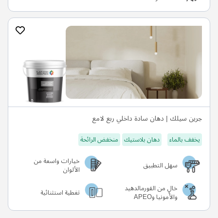
جرين سيلك | دهان سادة داخلي ربع لامع
يخفف بالماء
دهان بلاستيك
منخفض الرائحة
خيارات واسعة من
سهل التطبيق
الألوان
خالٍ من الفورمالدهيد
تغطية استثنائية
والأمونيا وAPEO