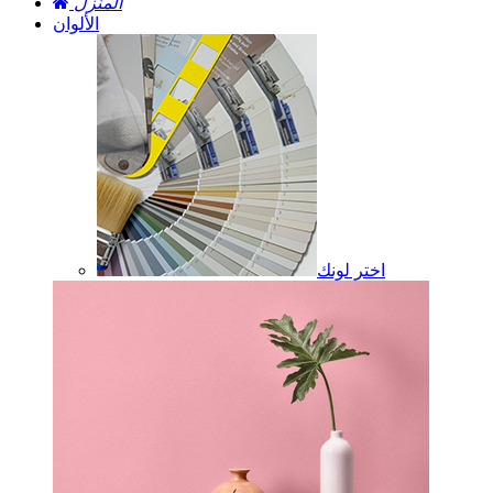
المنزل
الألوان
اختر لونك