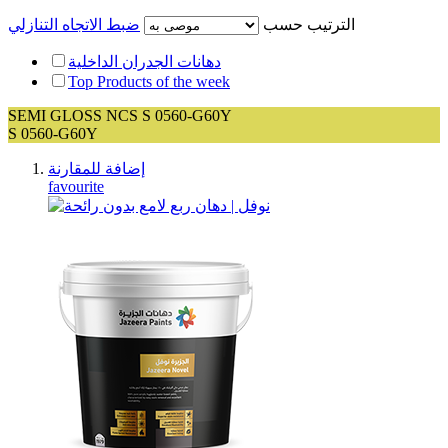
الترتيب حسب
ضبط الاتجاه التنازلي
دهانات الجدران الداخلية
Top Products of the week
SEMI GLOSS NCS S 0560-G60Y
S 0560-G60Y
إضافة للمقارنة
favourite