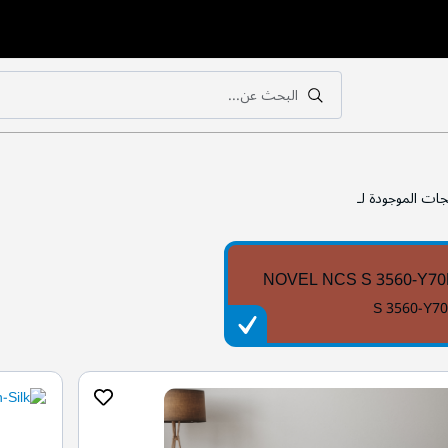
البحث عن...
بحث
بحث
جات الموجودة لـ
NOVEL NCS S 3560-Y7
S 3560-Y7