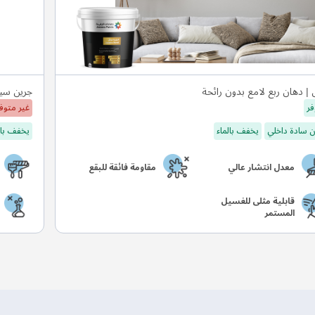
 | دهان ربع لامع بدون رائحة
جرين سيل
فر
غير متوف
 سادة داخلي
يخفف بالماء
يخفف بال
معدل انتشار عالي
مقاومة فائقة للبقع
قابلية مثلى للغسيل
المستمر