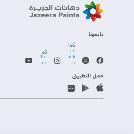
‫تابعونا‬
حمل التطبيق