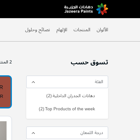
Skip
to
Content
الألوان
المنتجات
الإلهام
نصائح وحلول
تسوق حسب
2
المنت
الفئة
0R
منتج
دهانات الجدران الداخلية
2
0R
منتج
2
Top Products of the week
درجة اللمعان