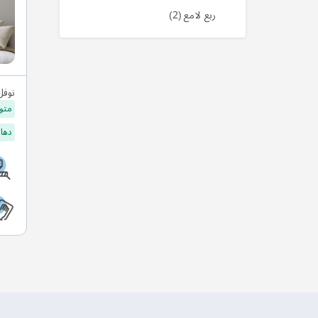
منتج
ربع لامع
2
نوفل
متو
دهان