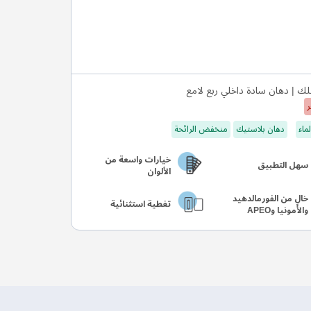
ك | دهان سادة داخلي ربع لامع
ر
ماء
دهان بلاستيك
منخفض الرائحة
خيارات واسعة من
سهل التطبيق
الألوان
خالٍ من الفورمالدهيد
تغطية استثنائية
والأمونيا وAPEO