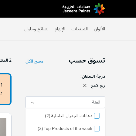
Skip
to
Content
الألوان
المنتجات
الإلهام
نصائح وحلول
تسوق حسب
2
المنت
مسح الكل
درجة اللمعان
41
ربع لامع
41
الفئة
منتج
دهانات الجدران الداخلية
2
منتج
2
Top Products of the week