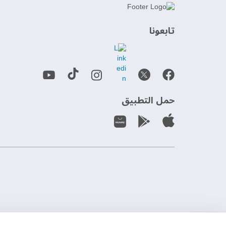
‫تابعونا‬
حمل التطبيق