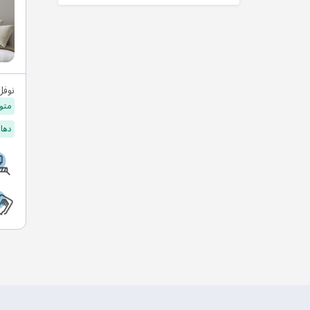
نوفل
متو
دهان