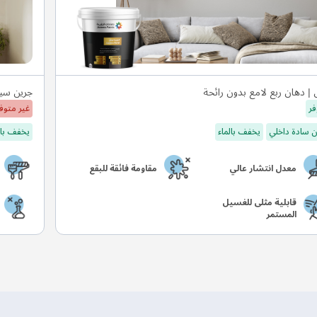
 | دهان ربع لامع بدون رائحة
جرين سيل
فر
غير متوف
 سادة داخلي
يخفف بالماء
يخفف بال
معدل انتشار عالي
مقاومة فائقة للبقع
قابلية مثلى للغسيل
المستمر