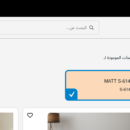
البحث عن...
بحث
بحث
جات الموجودة لـ
MATT S-61
S-61