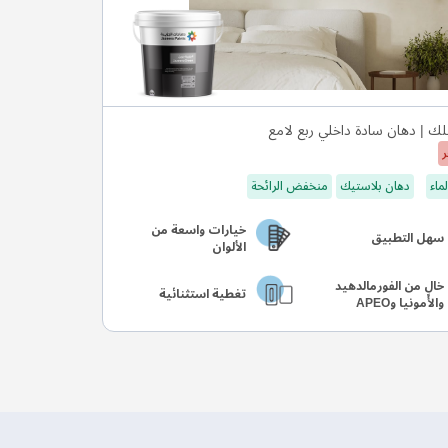
ك | دهان سادة داخلي ربع لامع
ر
ماء
دهان بلاستيك
منخفض الرائحة
خيارات واسعة من
سهل التطبيق
الألوان
خالٍ من الفورمالدهيد
تغطية استثنائية
والأمونيا وAPEO