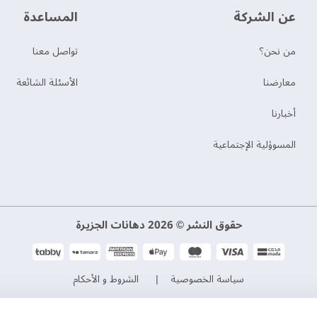
عن الشركة
‫المساعدة‬
من نحن؟
تواصل معنا
‫معارضنا‬
الأسئلة الشائعة
‫أخبارنا‬
المسوؤلية الإجتماعية
حقوق النشر © 2026 دهانات الجزيرة
سياسة الخصوصية
الشروط و الأحكام
السجل التجاري. 101046780
الرقم الضريبي. 300533832200003