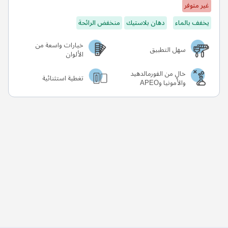
غير متوفر
يخفف بالماء
دهان بلاستيك
منخفض الرائحة
خيارات واسعة من
سهل التطبيق
الألوان
خالٍ من الفورمالدهيد
تغطية استثنائية
والأمونيا وAPEO