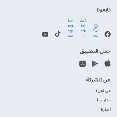
‫تابعونا‬
حمل التطبيق
عن الشركة
من نحن؟
‫معارضنا‬
‫أخبارنا‬