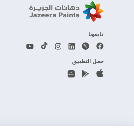
‫تابعونا‬
حمل التطبيق