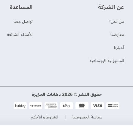
عن الشركة
‫المساعدة‬
من نحن؟
تواصل معنا
‫معارضنا‬
الأسئلة الشائعة
‫أخبارنا‬
المسوؤلية الإجتماعية
حقوق النشر © 2026 دهانات الجزيرة
سياسة الخصوصية
الشروط و الأحكام
السجل التجاري. 101046780
الرقم الضريبي. 300533832200003