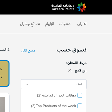
Skip
to
Content
الألوان
المنتجات
الإلهام
نصائح وحلول
تسوق حسب
2
المنت
مسح الكل
درجة اللمعان
0Y
ربع لامع
0Y
الفئة
منتج
دهانات الجدران الداخلية
2
منتج
2
Top Products of the week