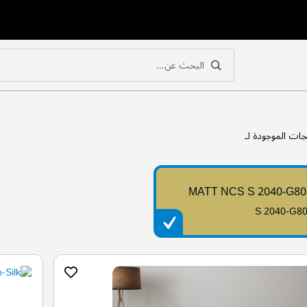
البحث عن...
بحث
بحث
جات الموجودة لـ
MATT NCS S 2040-G8
S 2040-G8