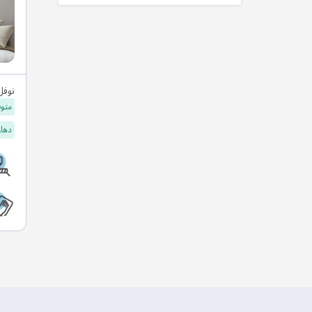
نوفل
متوف
دهان