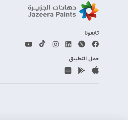
‫تابعونا‬
حمل التطبيق