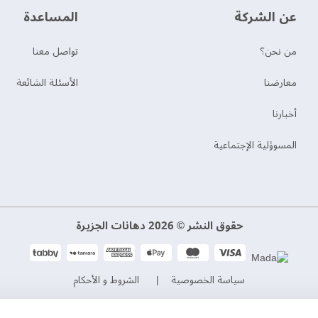
عن الشركة
‫المساعدة‬
من نحن؟
تواصل معنا
‫معارضنا‬
الأسئلة الشائعة
‫أخبارنا‬
المسوؤلية الإجتماعية
حقوق النشر © 2026 دهانات الجزيرة
سياسة الخصوصية
الشروط و الأحكام
السجل التجاري. 101046780
الرقم الضريبي. 300533832200003