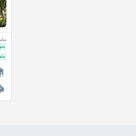
مكس
متو
يخفف