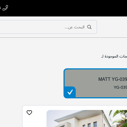
ت
البحث عن...
بحث
بحث
جات الموجودة لـ
MATT YG-03
YG-03