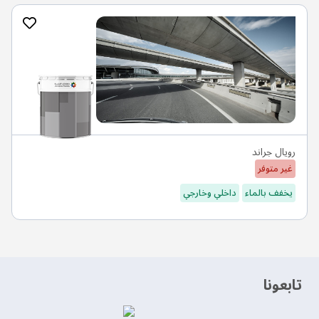
رويال جراند
غير متوفر
يخفف بالماء
داخلي وخارجي
‫تابعونا‬