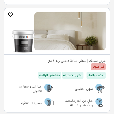
جرين سيلك | دهان سادة داخلي ربع لامع
غير متوفر
يخفف بالماء
دهان بلاستيك
منخفض الرائحة
خيارات واسعة من
سهل التطبيق
الألوان
خالٍ من الفورمالدهيد
تغطية استثنائية
والأمونيا وAPEO