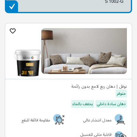
S 1002-G
نوفل | دهان ربع لامع بدون رائحة
متوفر
دهان سادة داخلي
يخفف بالماء
معدل انتشار عالي
مقاومة فائقة للبقع
قابلية مثلى للغسيل