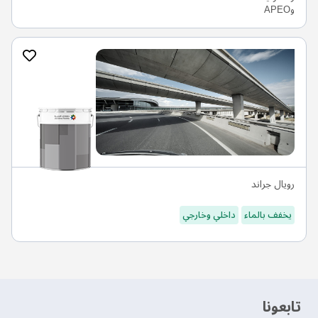
رويال جراند
يخفف بالماء
داخلي وخارجي
‫تابعونا‬