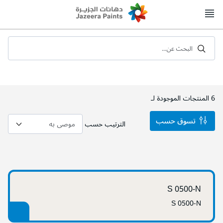
Skip
to
Content
البحث عن...
6
المنتجات الموجودة لـ
تسوق حسب
الترتيب حسب
S 0500-N
S 0500-N