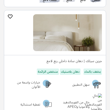
مطفي
لامع
لامع
نصف لامع
جرين سيلك | دهان سادة داخلي ربع لامع
يخفف بالماء
دهان بلاستيك
منخفض الرائحة
خيارات واسعة من
سهل التطبيق
الألوان
خالٍ من الفورمالدهيد
تغطية استثنائية
والأمونيا وAPEO