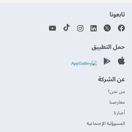
‫تابعونا‬
حمل التطبيق
عن الشركة
من نحن؟
‫معارضنا‬
‫أخبارنا‬
المسوؤلية الإجتماعية