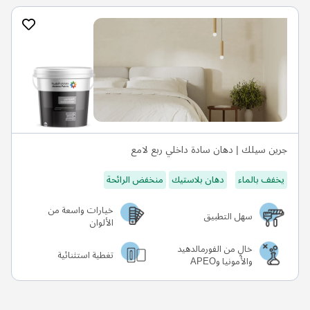
جرين سيلك | دهان سادة داخلي ربع لامع
يخفف بالماء
دهان بلاستيك
منخفض الرائحة
خيارات واسعة من
سهل التطبيق
الألوان
خالٍ من الفورمالدهيد
تغطية استثنائية
والأمونيا وAPEO