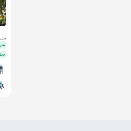
مكس
متو
يخفف