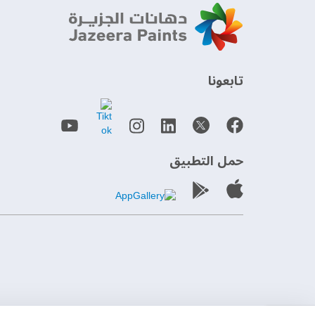
‫تابعونا‬
حمل التطبيق