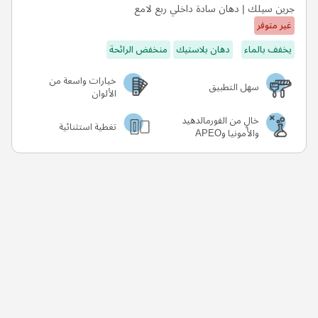
جرين سيلك | دهان سادة داخلي ربع لامع
غير متوفر
يخفف بالماء
دهان بلاستيك
منخفض الرائحة
خيارات واسعة من
سهل التطبيق
الألوان
خالٍ من الفورمالدهيد
تغطية استثنائية
والأمونيا وAPEO