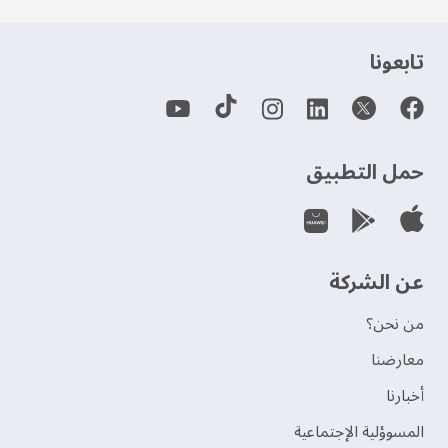
‫تابعونا‬
حمل التطبيق
عن الشركة
من نحن؟
‫معارضنا‬
‫أخبارنا‬
المسوؤلية الإجتماعية