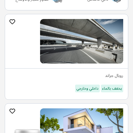
رويال جراند
يخفف بالماء
داخلي وخارجي