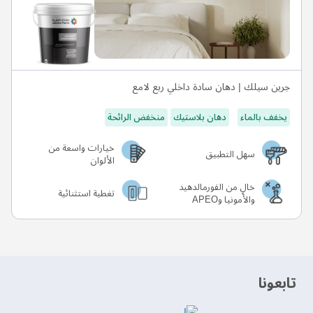
جرين سيلك | دهان سادة داخلي ربع لامع
يخفف بالماء
دهان بلاستيك
منخفض الرائحة
خيارات واسعة من
سهل التطبيق
الألوان
خالٍ من الفورمالدهيد
تغطية استثنائية
والأمونيا وAPEO
‫تابعونا‬