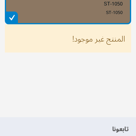
ST-1050
ST-1050
المنتج غير موجود!
‫تابعونا‬