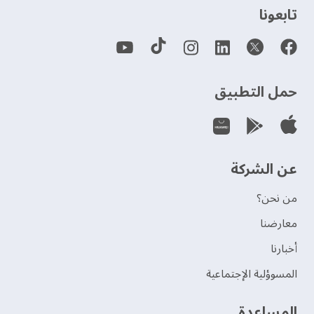
‫تابعونا‬
حمل التطبيق
عن الشركة
من نحن؟
‫معارضنا‬
‫أخبارنا‬
المسوؤلية الإجتماعية
‫المساعدة‬