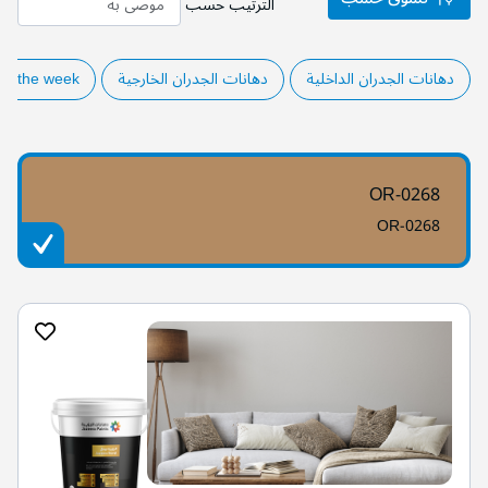
الترتيب حسب
دهانات الجدران الداخلية
دهانات الجدران الخارجية
of the week
OR-0268
OR-0268