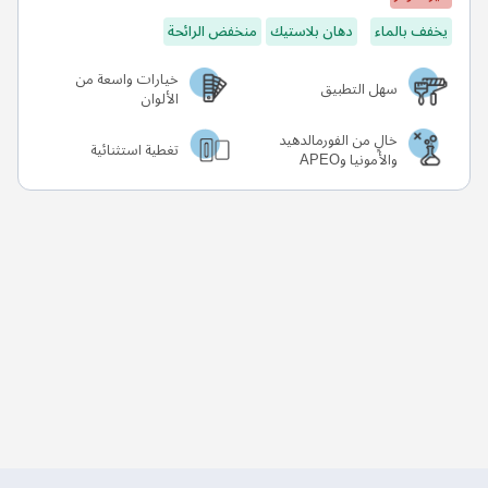
يخفف بالماء
دهان بلاستيك
منخفض الرائحة
خيارات واسعة من
سهل التطبيق
الألوان
خالٍ من الفورمالدهيد
تغطية استثنائية
والأمونيا وAPEO