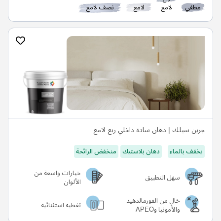
مطفي
لامع
لامع
نصف لامع
جرين سيلك | دهان سادة داخلي ربع لامع
يخفف بالماء
دهان بلاستيك
منخفض الرائحة
خيارات واسعة من
سهل التطبيق
الألوان
خالٍ من الفورمالدهيد
تغطية استثنائية
والأمونيا وAPEO