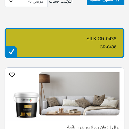
الترتيب حسب
SILK GR-0438
GR-0438
نوفل | دهان ربع لامع بدون رائحة