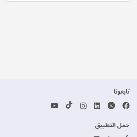
‫تابعونا‬
حمل التطبيق