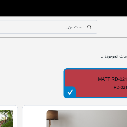
البحث عن...
بحث
بحث
جات الموجودة لـ
MATT RD-02
RD-02