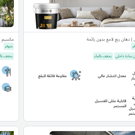
 | دهان ربع لامع بدون رائحة
مكسيم م
ر
متوفر
 سادة داخلي
يخفف بالماء
يخفف بال
معدل انتشار عالي
مقاومة فائقة للبقع
قابلية مثلى للغسيل
المستمر