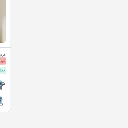
جرين
غير 
يخفف