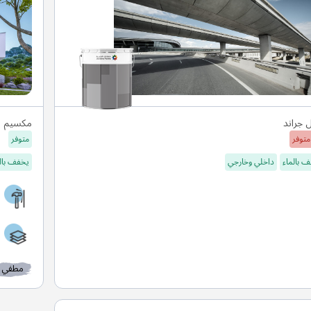
ل جراند
مكسيم س
متوفر
متوفر
 بالماء
داخلي وخارجي
يخفف بال
مطفي