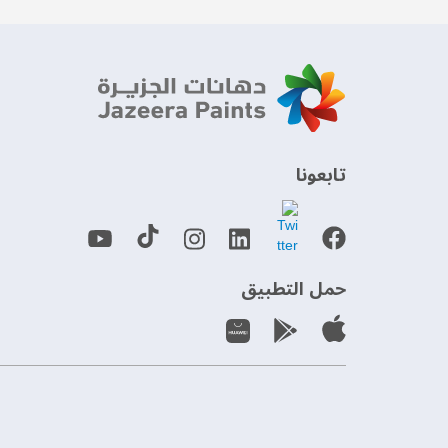
‫تابعونا‬
حمل التطبيق