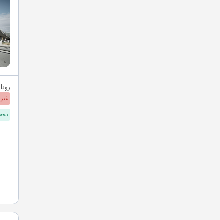
رويا
غير 
يخفف