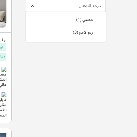
درجة اللمعان
منتج
مطفي
1
منتج
ربع لامع
3
نوفل
متوف
دهان