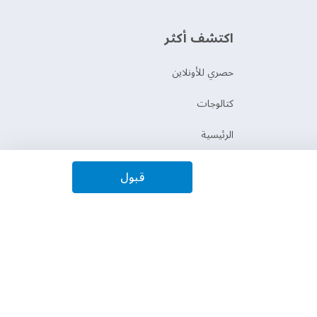
اكتشف أكثر
حصري للأونلاين
‫كتالوجات‬
الرئيسية
برنامج الولاء عشانك
قبول