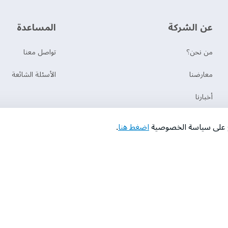
عن الشركة
‫المساعدة‬
من نحن؟
تواصل معنا
‫معارضنا‬
الأسئلة الشائعة
‫أخبارنا‬
المسوؤلية الإجتماعية
اع على سياسة الخصوصية
اضغط هنا
.
حقوق النشر © 2026 دهانات الجزيرة
سياسة الخصوصية
الشروط و الأحكام