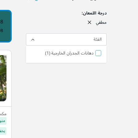
درجة اللمعان
98
مطفي
98
الفئة
المنتج
دهانات الجدران الخارجية
1
مكس
متو
يخفف