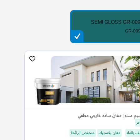
SEMI GLOSS GR-00
GR-00
يم مت | دهان سادة خارجي مطفي
فر
 بالماء
دهان بلاستيك
منخفض الرائحة