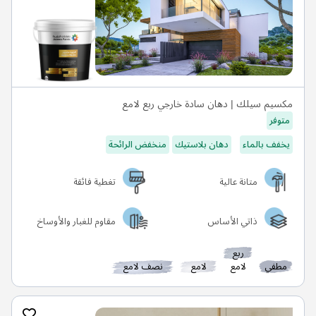
مكسيم سيلك | دهان سادة خارجي ربع لامع
متوفر
يخفف بالماء
دهان بلاستيك
منخفض الرائحة
متانة عالية
تغطية فائقة
ذاتي الأساس
مقاوم للغبار والأوساخ
ربع
مطفي
لامع
لامع
نصف لامع