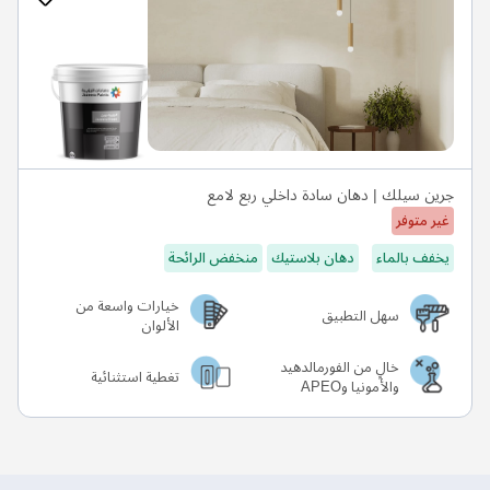
جرين سيلك | دهان سادة داخلي ربع لامع
غير متوفر
يخفف بالماء
دهان بلاستيك
منخفض الرائحة
خيارات واسعة من
سهل التطبيق
الألوان
خالٍ من الفورمالدهيد
تغطية استثنائية
والأمونيا وAPEO