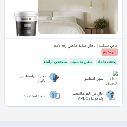
جرين سيلك | دهان سادة داخلي ربع لامع
غير متوفر
يخفف بالماء
دهان بلاستيك
منخفض الرائحة
خيارات واسعة من
سهل التطبيق
الألوان
خالٍ من الفورمالدهيد
تغطية استثنائية
والأمونيا وAPEO