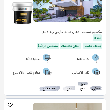
مكسيم سيلك | دهان سادة خارجي ربع لامع
متوفر
يخفف بالماء
دهان بلاستيك
منخفض الرائحة
متانة عالية
تغطية فائقة
ذاتي الأساس
مقاوم للغبار والأوساخ
ربع
مطفي
لامع
لامع
نصف لامع