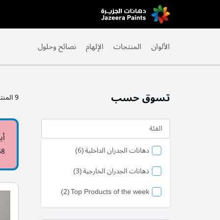
Skip
to
Content
الألوان
المنتجات
الإلهام
نصائح وحلول
تسوق حسب
9
المنت
الفئة
أي
منتج
دهانات الجدران الداخلية
6
68
منتج
دهانات الجدران الخارجية
3
منتج
2
Top Products of the week