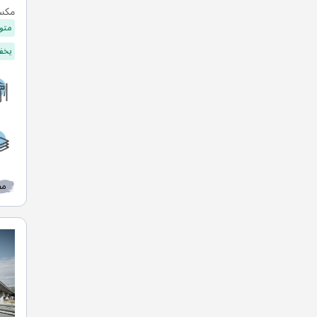
مكسي
متو
يخفف
مط