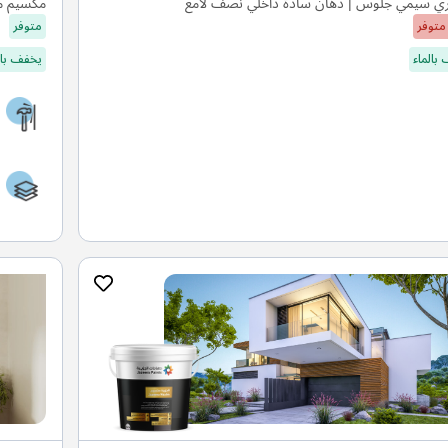
ي سيمي جلوس | دهان سادة داخلي نصف لامع
مكسيم م
متوفر
متوفر
بالماء
يخفف بال