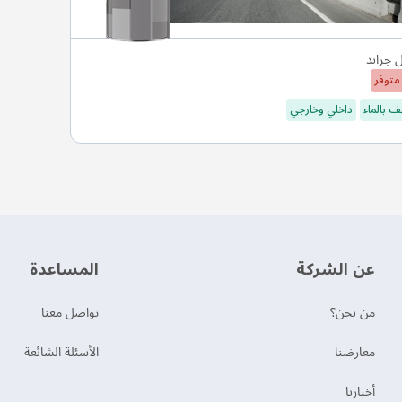
ل جراند
متوفر
 بالماء
داخلي وخارجي
عن الشركة
‫المساعدة‬
من نحن؟
تواصل معنا
‫معارضنا‬
الأسئلة الشائعة
‫أخبارنا‬