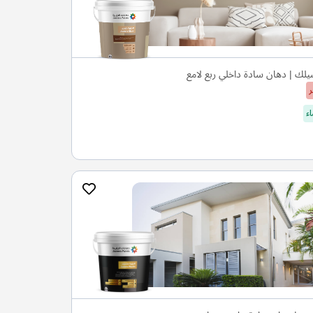
لك | دهان سادة داخلي ربع لامع
ر
ء