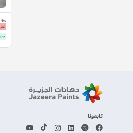
رويا
غير 
يخفف
‫تابعونا‬