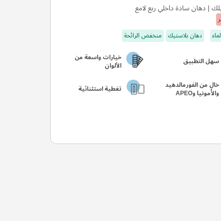
ك | دهان سادة داخلي ربع لامع
ر
ماء
دهان بلاستيك
منخفض الرائحة
خيارات واسعة من
سهل التطبيق
الألوان
خالٍ من الفورمالدهيد
تغطية استثنائية
والأمونيا وAPEO