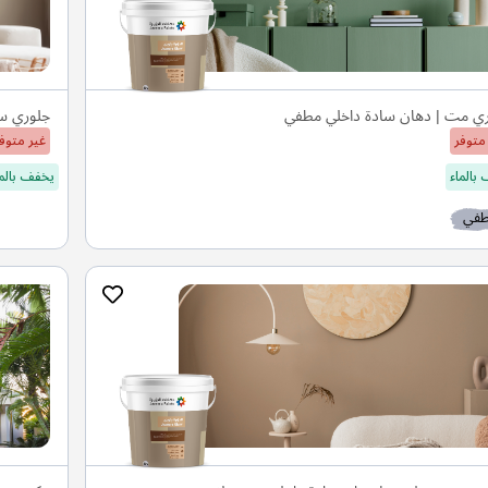
ي مت | دهان سادة داخلي مطفي
جلوري سي
متوفر
غير متوف
بالماء
يخفف بالما
في