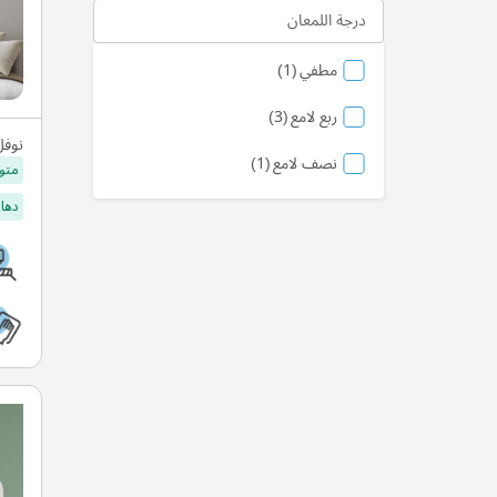
درجة اللمعان
منتج
مطفي
1
منتج
ربع لامع
3
نوفل
منتج
نصف لامع
1
متو
دهان