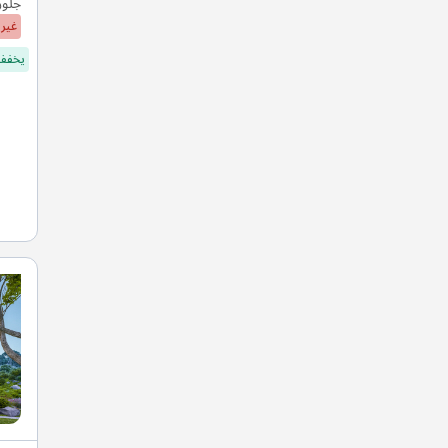
جلور
غير 
يخفف 