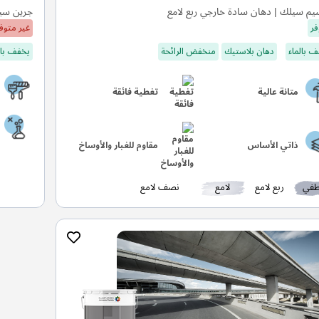
م سيلك | دهان سادة خارجي ربع لامع
جرين سيل
فر
غير متوف
 بالماء
دهان بلاستيك
منخفض الرائحة
يخفف بال
متانة عالية
تغطية فائقة
ذاتي الأساس
مقاوم للغبار والأوساخ
في
ربع لامع
لامع
نصف لامع