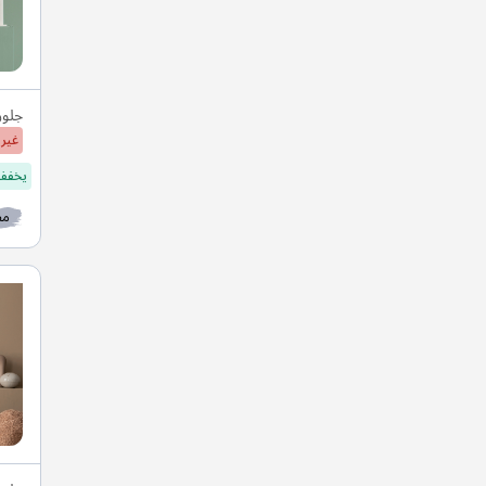
جلور
غير 
يخفف 
مط