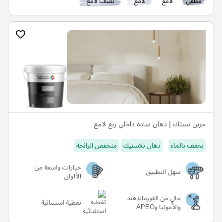
مطفي
لامع
لامع
نصف لامع
جرين سيلك | دهان سادة داخلي ربع لامع
يخفف بالماء
دهان بلاستيك
منخفض الرائحة
خيارات واسعة من
سهل التطبيق
الألوان
خالٍ من الفورمالدهيد
تغطية استثنائية
والأمونيا وAPEO