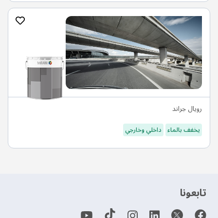
رويال جراند
يخفف بالماء
داخلي وخارجي
‫تابعونا‬