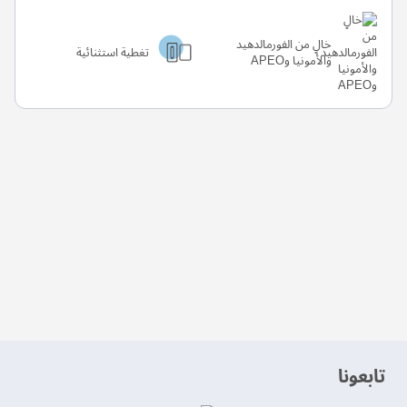
خالٍ من الفورمالدهيد
تغطية استثنائية
والأمونيا وAPEO
‫تابعونا‬