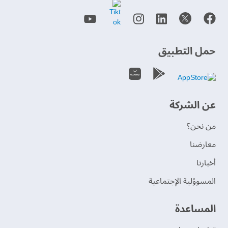
حمل التطبيق
عن الشركة
من نحن؟
‫معارضنا‬
‫أخبارنا‬
المسوؤلية الإجتماعية
‫المساعدة‬