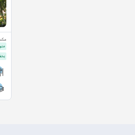
مكس
متو
يخفف