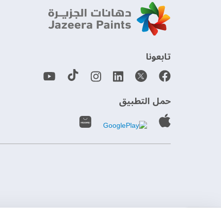
‫تابعونا‬
حمل التطبيق