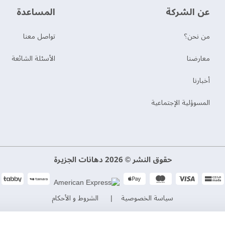
عن الشركة
‫المساعدة‬
من نحن؟
تواصل معنا
‫معارضنا‬
الأسئلة الشائعة
‫أخبارنا‬
المسوؤلية الإجتماعية
حقوق النشر © 2026 دهانات الجزيرة
سياسة الخصوصية
الشروط و الأحكام
السجل التجاري. 101046780
الرقم الضريبي. 300533832200003