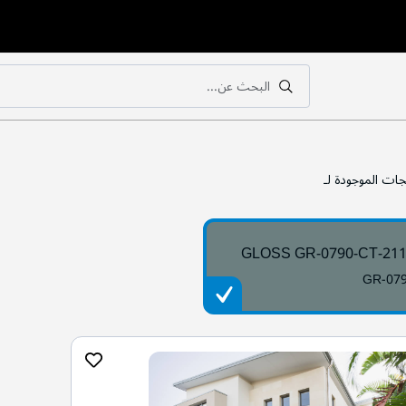
البحث عن...
بحث
بحث
جات الموجودة لـ
GLOSS GR-0790-CT-21
GR-07