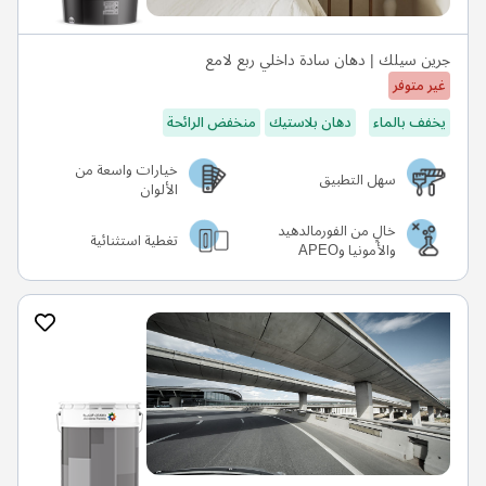
جرين سيلك | دهان سادة داخلي ربع لامع
غير متوفر
يخفف بالماء
دهان بلاستيك
منخفض الرائحة
خيارات واسعة من
سهل التطبيق
الألوان
خالٍ من الفورمالدهيد
تغطية استثنائية
والأمونيا وAPEO