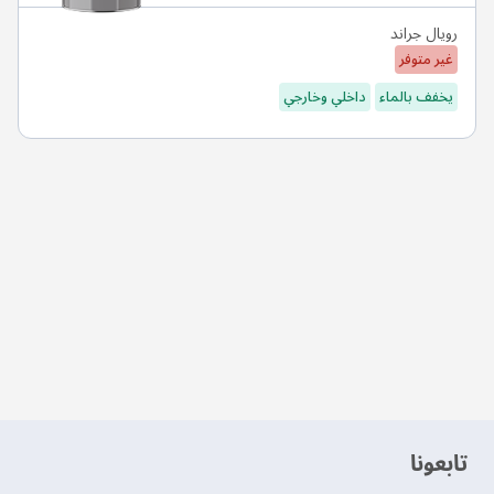
رويال جراند
غير متوفر
يخفف بالماء
داخلي وخارجي
‫تابعونا‬