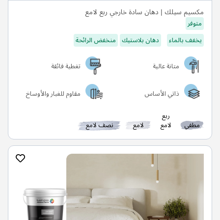
مكسيم سيلك | دهان سادة خارجي ربع لامع
متوفر
يخفف بالماء
دهان بلاستيك
منخفض الرائحة
متانة عالية
تغطية فائقة
ذاتي الأساس
مقاوم للغبار والأوساخ
ربع
مطفي
لامع
لامع
نصف لامع