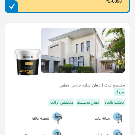
YL-0090
مكسيم مت | دهان سادة خارجي مطفي
متوفر
يخفف بالماء
دهان بلاستيك
منخفض الرائحة
متانة عالية
تغطية فائقة