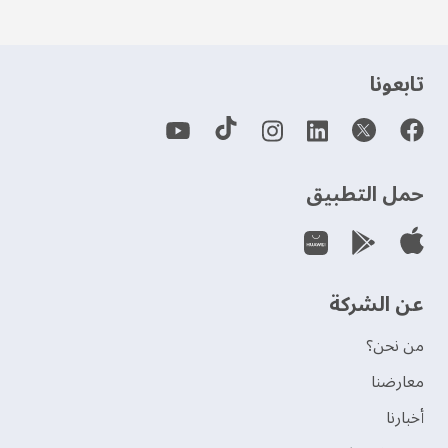
‫تابعونا‬
حمل التطبيق
عن الشركة
من نحن؟
‫معارضنا‬
‫أخبارنا‬