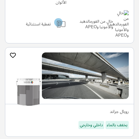
خالٍ من الفورمالدهيد
تغطية استثنائية
والأمونيا وAPEO
رويال جراند
يخفف بالماء
داخلي وخارجي