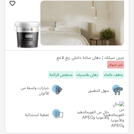
جرين سيلك | دهان سادة داخلي ربع لامع
غير متوفر
يخفف بالماء
دهان بلاستيك
منخفض الرائحة
خيارات واسعة من
سهل التطبيق
الألوان
خالٍ من الفورمالدهيد
تغطية استثنائية
والأمونيا وAPEO