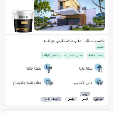
مكسيم سيلك | دهان سادة خارجي ربع لامع
متوفر
يخفف بالماء
دهان بلاستيك
منخفض الرائحة
متانة عالية
تغطية فائقة
ذاتي الأساس
مقاوم للغبار والأوساخ
ربع
مطفي
لامع
لامع
نصف لامع