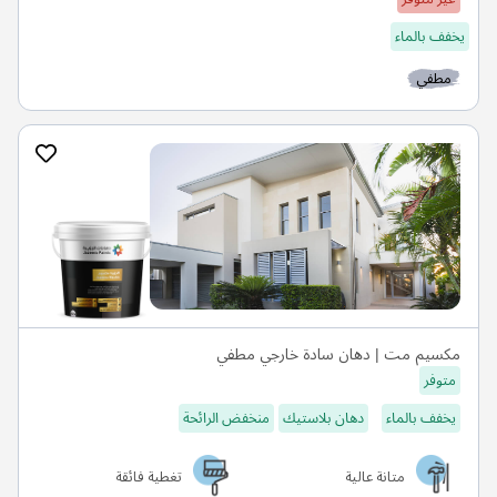
يخفف بالماء
مطفي
مكسيم مت | دهان سادة خارجي مطفي
متوفر
يخفف بالماء
دهان بلاستيك
منخفض الرائحة
متانة عالية
تغطية فائقة