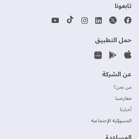
‫تابعونا‬
حمل التطبيق
عن الشركة
من نحن؟
‫معارضنا‬
‫أخبارنا‬
المسوؤلية الإجتماعية
‫المساعدة‬