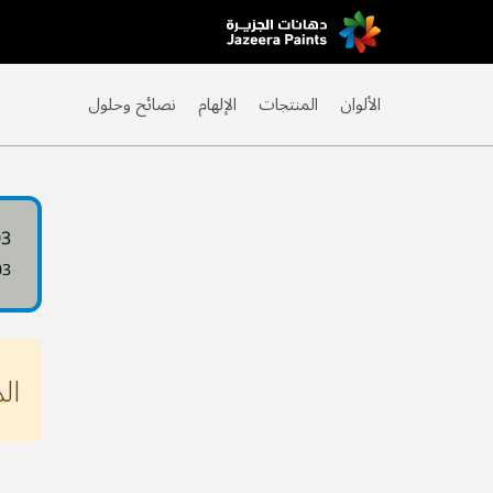
Skip
to
Content
الألوان
المنتجات
الإلهام
نصائح وحلول
03
03
ال