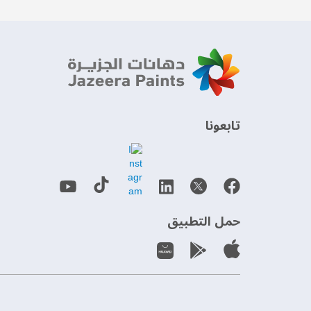
‫تابعونا‬
حمل التطبيق