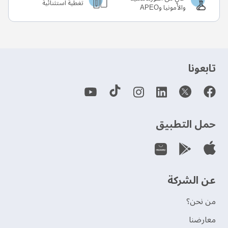
تغطية استثنائية
والأمونيا وAPEO
‫تابعونا‬
حمل التطبيق
عن الشركة
من نحن؟
‫معارضنا‬