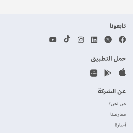
‫تابعونا‬
حمل التطبيق
عن الشركة
من نحن؟
‫معارضنا‬
‫أخبارنا‬