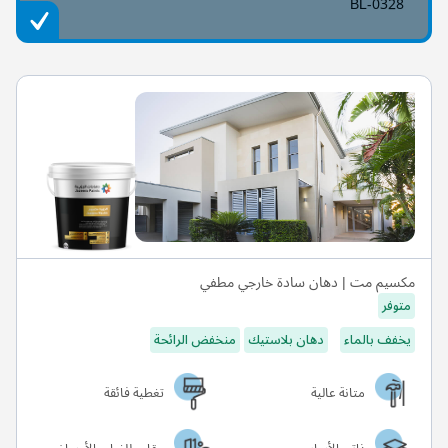
BL-0328
مكسيم مت | دهان سادة خارجي مطفي
متوفر
يخفف بالماء
دهان بلاستيك
منخفض الرائحة
متانة عالية
تغطية فائقة