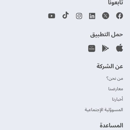
‫تابعونا‬
حمل التطبيق
عن الشركة
من نحن؟
‫معارضنا‬
‫أخبارنا‬
المسوؤلية الإجتماعية
‫المساعدة‬