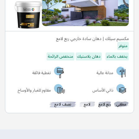
مكسيم سيلك | دهان سادة خارجي ربع لامع
متوفر
يخفف بالماء
دهان بلاستيك
منخفض الرائحة
متانة عالية
تغطية فائقة
ذاتي الأساس
مقاوم للغبار والأوساخ
مطفي
ربع لامع
لامع
نصف لامع