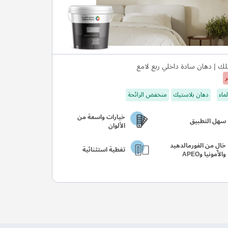
ك | دهان سادة داخلي ربع لامع
ر
ماء
دهان بلاستيك
منخفض الرائحة
خيارات واسعة من
سهل التطبيق
الألوان
خالٍ من الفورمالدهيد
تغطية استثنائية
والأمونيا وAPEO