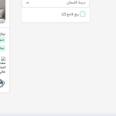
درجة اللمعان
منتج
ربع لامع
2
نوفل
متو
دهان