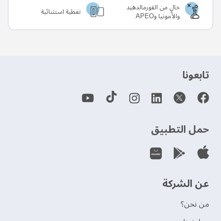
خالٍ من الفورمالدهيد
تغطية استثنائية
والأمونيا وAPEO
‫تابعونا‬
حمل التطبيق
عن الشركة
من نحن؟