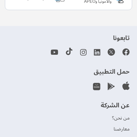
والأمونيا وAPEO
‫تابعونا‬
حمل التطبيق
عن الشركة
من نحن؟
‫معارضنا‬