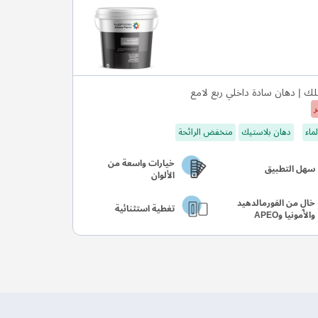
ك | دهان سادة داخلي ربع لامع
ر
ماء
دهان بلاستيك
منخفض الرائحة
خيارات واسعة من
سهل التطبيق
الألوان
خالٍ من الفورمالدهيد
تغطية استثنائية
والأمونيا وAPEO