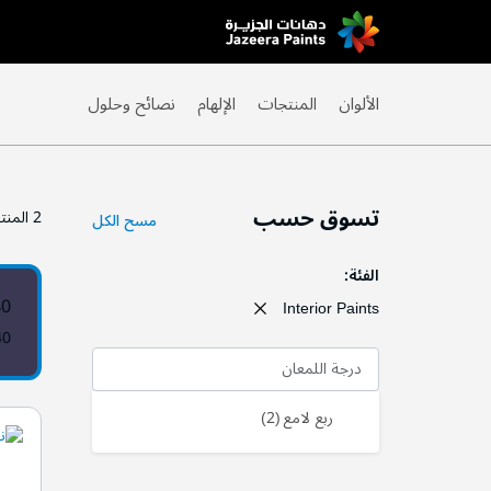
Skip
to
Content
الألوان
المنتجات
الإلهام
نصائح وحلول
تسوق حسب
2
المنت
مسح الكل
الفئة
40
Interior Paints
40
درجة اللمعان
منتج
ربع لامع
2