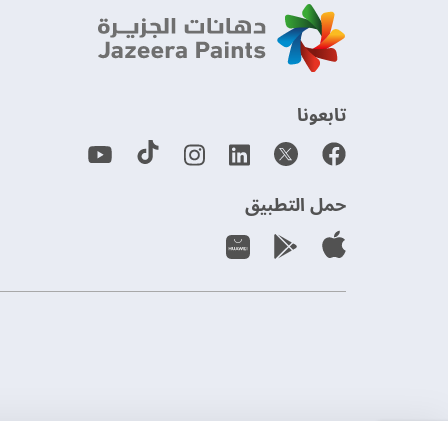
‫تابعونا‬
حمل التطبيق