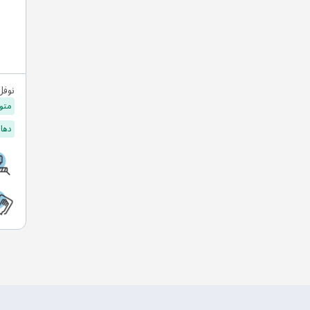
نوفل
متو
دهان