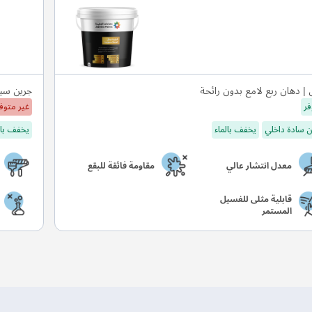
 | دهان ربع لامع بدون رائحة
جرين سيل
فر
غير متوف
 سادة داخلي
يخفف بالماء
يخفف بال
معدل انتشار عالي
مقاومة فائقة للبقع
قابلية مثلى للغسيل
المستمر