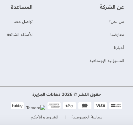
عن الشركة
‫المساعدة‬
من نحن؟
تواصل معنا
‫معارضنا‬
الأسئلة الشائعة
‫أخبارنا‬
المسوؤلية الإجتماعية
حقوق النشر © 2026 دهانات الجزيرة
سياسة الخصوصية
الشروط و الأحكام
السجل التجاري. 101046780
الرقم الضريبي. 300533832200003