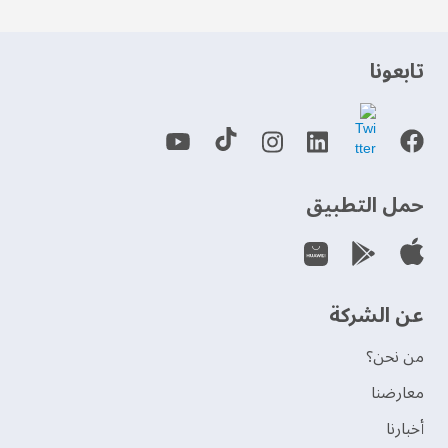
‫تابعونا‬
حمل التطبيق
عن الشركة
من نحن؟
‫معارضنا‬
‫أخبارنا‬