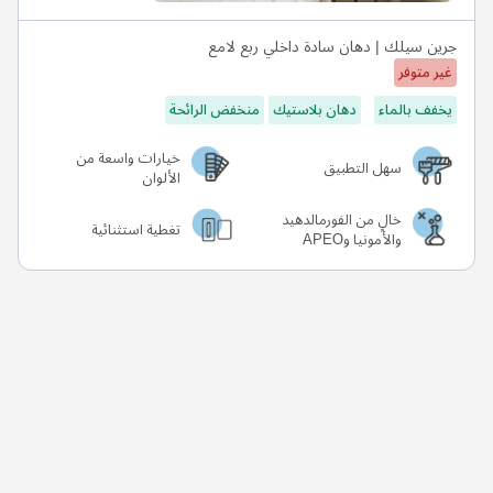
جرين سيلك | دهان سادة داخلي ربع لامع
غير متوفر
يخفف بالماء
دهان بلاستيك
منخفض الرائحة
خيارات واسعة من
سهل التطبيق
الألوان
خالٍ من الفورمالدهيد
تغطية استثنائية
والأمونيا وAPEO