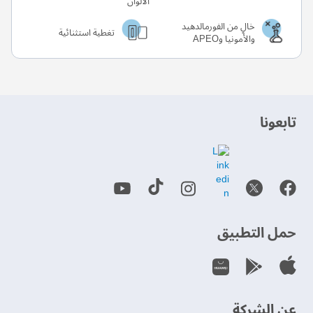
خالٍ من الفورمالدهيد
تغطية استثنائية
والأمونيا وAPEO
‫تابعونا‬
حمل التطبيق
عن الشركة