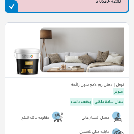
S 0520-R20B
نوفل | دهان ربع لامع بدون رائحة
متوفر
دهان سادة داخلي
يخفف بالماء
معدل انتشار عالي
مقاومة فائقة للبقع
قابلية مثلى للغسيل