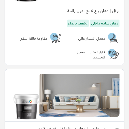
نوفل | دهان ربع لامع بدون رائحة
دهان سادة داخلي
يخفف بالماء
معدل انتشار عالي
مقاومة فائقة للبقع
قابلية مثلى للغسيل
المستمر
جرين سيمي جلوس | دهان سادة داخلي نصف لامع