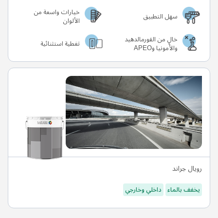
خيارات واسعة من
سهل التطبيق
الألوان
خالٍ من الفورمالدهيد
تغطية استثنائية
والأمونيا وAPEO
رويال جراند
يخفف بالماء
داخلي وخارجي