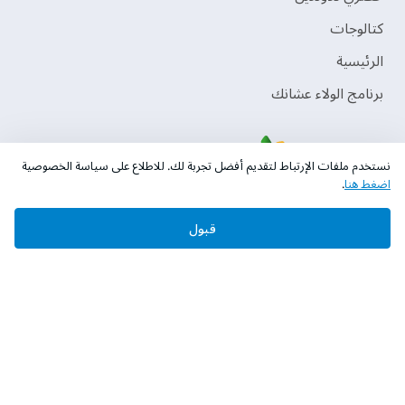
‫كتالوجات‬
الرئيسية
برنامج الولاء عشانك
نستخدم ملفات الإرتباط لتقديم أفضل تجربة لك. للاطلاع على سياسة الخصوصية
اضغط هنا
.
قبول
حقوق النشر © 2026 دهانات الجزيرة
سياسة الخصوصية
الشروط و الأحكام
السجل التجاري. 101046780