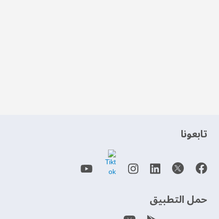
‫تابعونا‬
حمل التطبيق