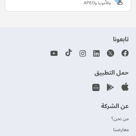
والأمونيا وAPEO
‫تابعونا‬
حمل التطبيق
عن الشركة
من نحن؟
‫معارضنا‬