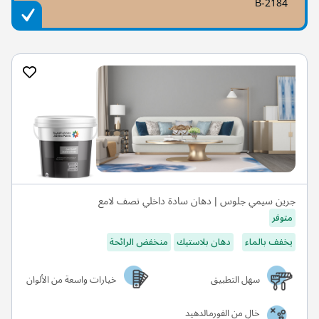
B-2184
جرين سيمي جلوس | دهان سادة داخلي نصف لامع
متوفر
يخفف بالماء
دهان بلاستيك
منخفض الرائحة
سهل التطبيق
خيارات واسعة من الألوان
خالٍ من الفورمالدهيد