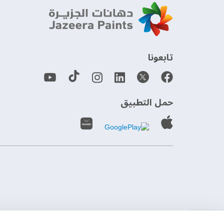
‫تابعونا‬
حمل التطبيق