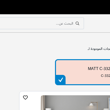
البحث عن...
بحث
بحث
جات الموجودة لـ
MATT C-33
C-33