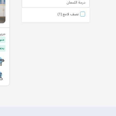
درجة اللمعان
منتج
نصف لامع
1
جرين
متو
يخفف