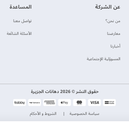
عن الشركة
‫المساعدة‬
من نحن؟
تواصل معنا
‫معارضنا‬
الأسئلة الشائعة
‫أخبارنا‬
المسوؤلية الإجتماعية
حقوق النشر © 2026 دهانات الجزيرة
سياسة الخصوصية
الشروط و الأحكام
السجل التجاري. 101046780
الرقم الضريبي. 300533832200003